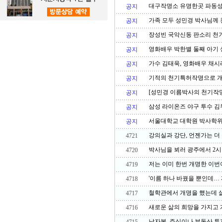
대구작명소 유명한곳 파동성
공지
가족 모두 성민경 박사님께
공지
장성빈 국악신동 판소리 천기
공지
영화배우 박한별 둘째 아기
공지
가수 김태욱, 영화배우 채시
공지
기적의 천기특허작명으로 개
공지
[성민경 이름박사의 천기작
공지
삼성 라이온즈 야구 투수 
공지
서울대학교 대학원 박사학위
공지
강의실과 강단, 언젠가는 더
4721
박사님을 뵈러 광주에서 2시
4720
저는 이미 한번 개명한 이번
4719
'이름 하나 바꿨을 뿐인데…
4718
철학관에서 개명을 했는데 
4717
새로운 삶의 희망을 가지고 
4716
남자복, 주식이나 부동산 