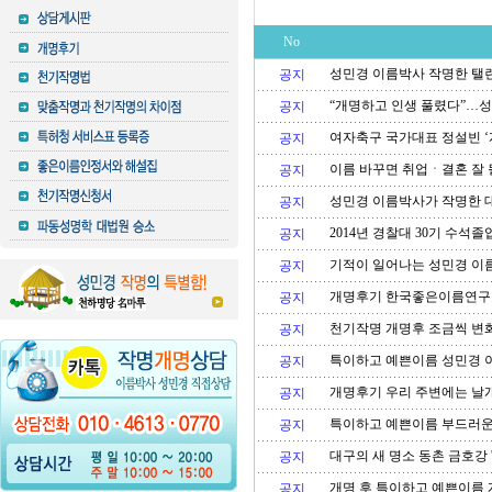
No
성민경 이름박사 작명한 탤
공지
“개명하고 인생 풀렸다”…
공지
여자축구 국가대표 정설빈 ‘
공지
이름 바꾸면 취업ㆍ결혼 잘 
공지
성민경 이름박사가 작명한 
공지
2014년 경찰대 30기 수석
공지
기적이 일어나는 성민경 이
공지
개명후기 한국좋은이름연구소
공지
천기작명 개명후 조금씩 변
공지
특이하고 예쁜이름 성민경 
공지
개명후기 우리 주변에는 날개
공지
특이하고 예쁜이름 부드러운
공지
대구의 새 명소 동촌 금호강
공지
개명 후 특이하고 예쁜이름
공지