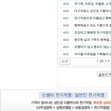
무기력, 자존감, 우울증, 소
4699
대구작명소 성민경 이름박사
4698
천기작명으로 아름답고 행복
4697
행복해질수 있는 이름으로 
4696
건강하고 행복한 천기작명으
4695
평안한 삶과 가족의 행복을 
4694
유행타지 않고 흔하지 않는
4693
아이돌 비쥬얼을 기획할려고
4692
1
[2]
3
4