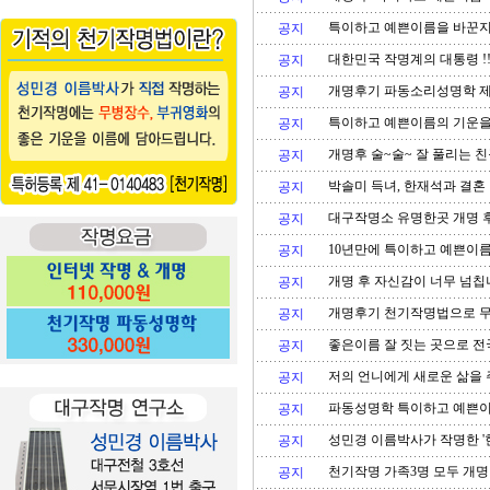
특이하고 예쁜이름을 바꾼지 
공지
대한민국 작명계의 대통령 !!
공지
개명후기 파동소리성명학 제
공지
특이하고 예쁜이름의 기운을
공지
개명후 술~술~ 잘 풀리는 
공지
박솔미 득녀, 한재석과 결혼 
공지
대구작명소 유명한곳 개명 
공지
10년만에 특이하고 예쁜이
공지
개명 후 자신감이 너무 넘칩
공지
개명후기 천기작명법으로 무
공지
좋은이름 잘 짓는 곳으로 전
공지
저의 언니에게 새로운 삶을 
공지
파동성명학 특이하고 예쁜이
공지
성민경 이름박사가 작명한 '
공지
천기작명 가족3명 모두 개
공지