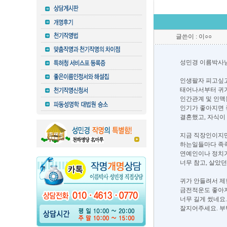
글쓴이 : 이○○
성민경 이름박사님
인생팔자 피고싶고
태어나서부터 귀
인간관계 및 인맥
인기가 좋아지면 
결혼했고, 자식이
지금 직장인이지
하는일들마다 족족
연예인이나 정치
너무 참고, 살았던
귀가 안들려서 제
금전적운도 좋아지
너무 길게 썼네요.
잘지어주세요. 부