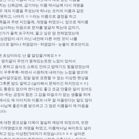
치는 신뢰감에, 급기야는 이름 박사님께 다시 개명을
두 개의 이름을 주셨는데 하나는 조카의 이름과 같은
 못하고, 나머지 ㅇㅇ라는 이름으로 결정을 하고
족들과 주변 지인들께, 개명을 하였으니, 앞으로 제이름
주십사하는 마음으로 문자를 몇글자 찍는데 갑자기,
가가 울컥 솟구치며, 울고 싶은 맘 전혀없었는데
 상관없이 내가 아닌 내안에 다른 어떤 것이 나를
으로 얼마나 하염없이~ 하염없이~ 눈물이 흐르던지요.
면 초상이라도 난 줄 알았을거예요ㅎㅎ
 명치끝이 무언가 뭉쳐있는듯한 느낌이 있어서
 못하고 음식도 소화도 안되고 밥먹기도 힘들었었는데
이 꾸루루룩~하면서 시원하게 내려가는 느낌을 받으며
날아갈것같은, 정말 말로 표현할 수 없는 이상한 현상을
그후론 밥도 잘먹고 (살이쪄서 문제이긴 하지만요ㅎㅎ)
도 통증도 없으며 컨디션도 좋고 조금 안좋은 일이 있어도
야~하는 긍정의 힘은 그 값을 따질수가 없는 생활을 하게
에서도 제 이미지와 이름과 너무 잘 어울린다는 말도 많이
사님께 좋은이름 받으려고 그 많은 이름들이 제 마음을
니다-
에 대한 중요성을 더욱더 절실히 깨닫게 되었으며, 또한
천기작명법으로 개명을 하였고, 이름박사님 싸이트도 널리
하고 있는 이상한(?)여자가 되었습니다ㅎㅎㅎ 살아온