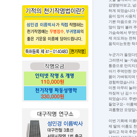
감명받아보고, 넘
하게 되었습니다 
음이 있어 사용치
기쁜 마음으로 가
많이 많이 불러 
가슴속에서 무엇인
제 의도와는 전혀
움직이는듯한 착각
누군가가 들었다
그러면서 늘~가슴
통증으로 만지지도
아기 주먹만한 것
몸이 가벼워지며 
경험하였습니다. 
이젠 아무리 눌러
까짖꺼 난 김ㅇㅇ
되었습니다. 주변
들었구요~ 이름박
괴롭혔던 모양입
이번 기회에 이름
제 딸의 이름도 
알리고 적극 추천