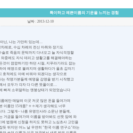
특이하고 예쁜이름의 기운을 느끼는 경험
날짜 : 2013-12-10
아닌, 나는 가만히 있는데....
병치레로, 수십 차례의 전신 마취와 장기도
수술로 죽음의 문턱까지 다녀오고 늘 자식걱정할
픈 와중에도 자식 데리고 생활고를 해결해야하는
든것이 깜깜하기만 하던 시절, 지푸라기라도 잡는
하여 예명으로 불려지며 생활하다가 올초 갑자기
 호적에도 아예 바꿔야 되겠다는 생각으로
다는 작명가분들께 예명을 감명을 받기 시작했고
서 모두가 각자 다 다른 뜻풀이로....
에 빠져 소위말하는 맨붕상태가 되었었습니다
이름에만 매달려 이곳 저곳 많은 돈을 들여가며
본 이름만 15개쯤? ㅎㅎ제가 생각해도 너무
다. 그렇게~ 나름 유명인사라 소문난 분들께,
는 거금을 들여가며 이름을 받아봐도 선뜻 맘에 와
에 법원에 신청을 하지도 못하고 노심초사 고민을
잡듯 뒤지던 어느 날 우연히 "한국 이름 연구소"라는
동안 쓰던 이름과 이곳 저곳에서 새로 받은 이름을