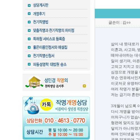
글쓴이 : 김○○
삶이 내 뜻대로가 
이혼과, 사고와, 
떼어내야하는 대
일이 생기며, 아
고되고 지치고 모
심정으로 개명을 
무슨 연유에서인지
이곳저곳 유명하
여러 작명가 분들께
저는 급기야 혼란
3개월이 넘도록 
다시 개명을 받아
어처구니가 없습니
형편에 맞지도 않
닿지가 아니하였기
하며 인터넷을 이
곳을 알게되어 그