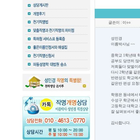
글쓴이 : 이○○
성민경
이름박사님 ~~
중학교 1학년때 
공부도 당연히 많
저희둘다 맞벌이라
다시 2학년을 같
반편성도 학교에서
같은반 편성 요
학원은 동네에서 
수성구 학군에서 
고등학교 대학교 
잘 살펴보셔서 좋
감사합니다.